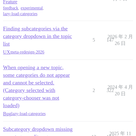
Feature
feedback
,
experimental
,
lazy-load-categories
Finding subcategories via the
category dropdown in the topic
2026 年 2 月
5
147
list
26 日
UX
meta-redesign-2026
When opening a new topic,
some categories do not appear
and cannot be selected.
2024 年 4 月
(Category selected with
2
322
20 日
category-chooser was not
loaded)
Bug
lazy-load-categories
Subcategory dropdown missing
2025 年 11