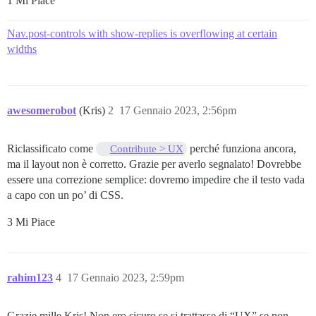
1 Mi Piace
Nav.post-controls with show-replies is overflowing at certain
widths
awesomerobot
(Kris)
2
17 Gennaio 2023, 2:56pm
Riclassificato come
perché funziona ancora,
Contribute > UX
ma il layout non è corretto. Grazie per averlo segnalato! Dovrebbe
essere una correzione semplice: dovremo impedire che il testo vada
a capo con un po’ di CSS.
3 Mi Piace
rahim123
4
17 Gennaio 2023, 2:59pm
Grazie mille Kris! Non ero sicuro se si trattasse di “UX” se non