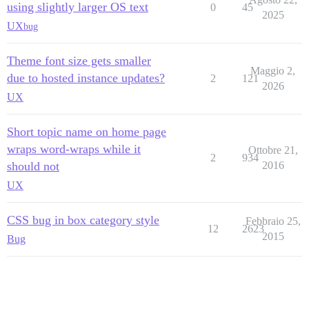
using slightly larger OS text
0
45
2025
UX
bug
Theme font size gets smaller
Maggio 2,
due to hosted instance updates?
2
121
2026
UX
Short topic name on home page
wraps word-wraps while it
Ottobre 21,
2
934
should not
2016
UX
CSS bug in box category style
Febbraio 25,
12
2623
2015
Bug