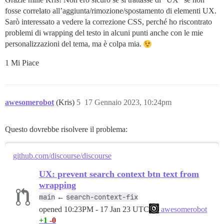
fosse correlato all’aggiunta/rimozione/spostamento di elementi UX.
Sarò interessato a vedere la correzione CSS, perché ho riscontrato
problemi di wrapping del testo in alcuni punti anche con le mie
personalizzazioni del tema, ma è colpa mia.
1 Mi Piace
awesomerobot
(Kris)
5
17 Gennaio 2023, 10:24pm
Questo dovrebbe risolvere il problema:
github.com/discourse/discourse
UX: prevent search context btn text from
wrapping
main
search-context-fix
←
opened
10:23PM - 17 Jan 23 UTC
awesomerobot
+1
-0