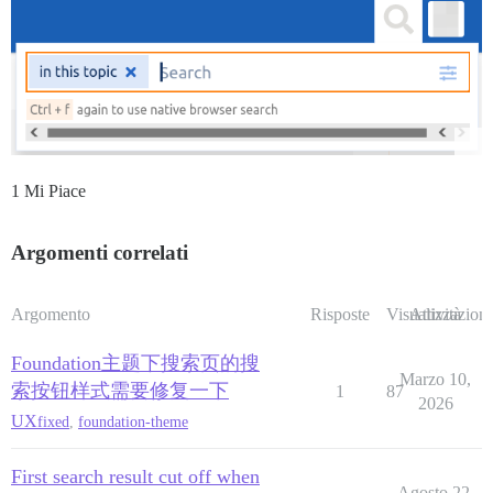
1 Mi Piace
Argomenti correlati
Argomento
Risposte
Visualizzazioni
Attività
Foundation主题下搜索页的搜
Marzo 10,
索按钮样式需要修复一下
1
87
2026
UX
fixed
,
foundation-theme
First search result cut off when
Agosto 22,