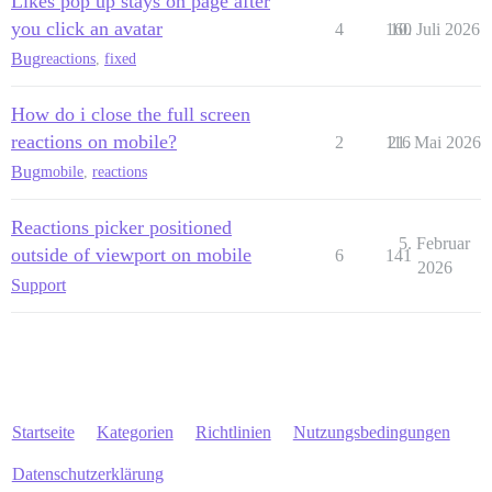
Likes pop up stays on page after
you click an avatar
4
160
10. Juli 2026
Bug
reactions
,
fixed
How do i close the full screen
reactions on mobile?
2
116
21. Mai 2026
Bug
mobile
,
reactions
Reactions picker positioned
5. Februar
outside of viewport on mobile
6
141
2026
Support
Startseite
Kategorien
Richtlinien
Nutzungsbedingungen
Datenschutzerklärung