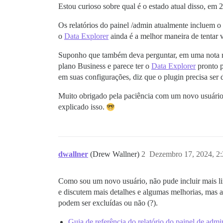
Estou curioso sobre qual é o estado atual disso, em 
Os relatórios do painel /admin atualmente incluem o
o
Data Explorer
ainda é a melhor maneira de tentar vi
Suponho que também deva perguntar, em uma nota r
plano Business e parece ter o
Data Explorer
pronto p
em suas configurações, diz que o plugin precisa ser
Muito obrigado pela paciência com um novo usuário, 
explicado isso.
dwallner
(Drew Wallner)
2
Dezembro 17, 2024, 2
Como sou um novo usuário, não pude incluir mais li
e discutem mais detalhes e algumas melhorias, mas a
podem ser excluídas ou não (?).
Guia de referência do relatório do painel de admi