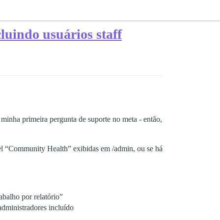
luindo usuários staff
minha primeira pergunta de suporte no meta - então,
nel “Community Health” exibidas em /admin, ou se há
abalho por relatório”
administradores incluído