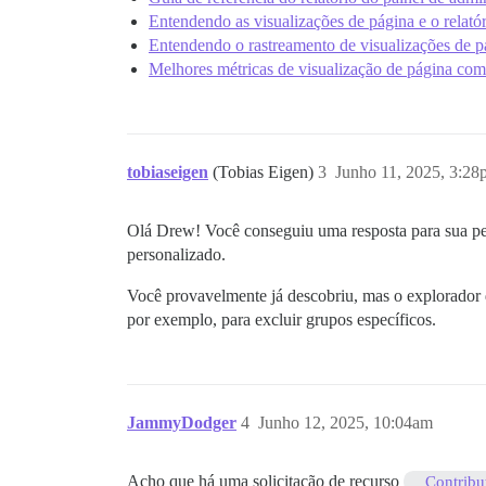
Entendendo as visualizações de página e o relatór
Entendendo o rastreamento de visualizações de 
Melhores métricas de visualização de página com 
tobiaseigen
(Tobias Eigen)
3
Junho 11, 2025, 3:2
Olá Drew! Você conseguiu uma resposta para sua p
personalizado.
Você provavelmente já descobriu, mas o explorador d
por exemplo, para excluir grupos específicos.
JammyDodger
4
Junho 12, 2025, 10:04am
Acho que há uma solicitação de recurso
Contribu