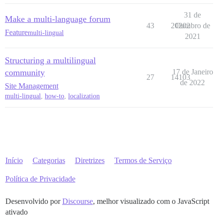
31 de
Make a multi-language forum
43
20202
Outubro de
Feature
multi-lingual
2021
Structuring a multilingual
community
17 de Janeiro
27
14103
de 2022
Site Management
multi-lingual
,
how-to
,
localization
Início
Categorias
Diretrizes
Termos de Serviço
Política de Privacidade
Desenvolvido por
Discourse
, melhor visualizado com o JavaScript
ativado