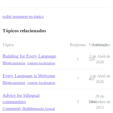
exibir postagem no tópico
Tópicos relacionados
Tópico
Respostas
Visualizações
Atividade
Building for Every Language
2 de Abril de
1
329
2026
Blog
translation
,
content-localization
Every Language is Welcome
3 de Abril de
7
402
2026
Blog
translation
,
content-localization
Advice for bilingual
28 de
communities
5
5494
Dezembro de
2015
Community Building
multi-lingual