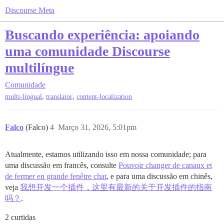
Discourse Meta
Buscando experiência: apoiando
uma comunidade Discourse
multilíngue
Comunidade
,
,
multi-lingual
translator
content-localization
Falco
(Falco)
4
Março 31, 2026, 5:01pm
Atualmente, estamos utilizando isso em nossa comunidade; para
uma discussão em francês, consulte
Pouvoir changer de canaux et
de fermer en grande fenêtre chat
, e para uma discussão em chinês,
veja
我想开发一个插件，这里有最新的关于开发插件的指南
吗？
.
2 curtidas