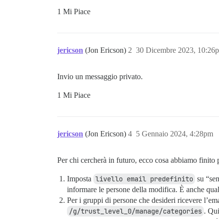
1 Mi Piace
jericson
(Jon Ericson)
2
30 Dicembre 2023, 10:26
Invio un messaggio privato.
1 Mi Piace
jericson
(Jon Ericson)
4
5 Gennaio 2024, 4:28pm
Per chi cercherà in futuro, ecco cosa abbiamo finito p
Imposta
livello email predefinito
su “sem
informare le persone della modifica. È anche qualc
Per i gruppi di persone che desideri ricevere l’ema
/g/trust_level_0/manage/categories
. Qu