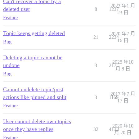
Can't recover a topic by a
2023 年1 月
deleted user
8
1237
23 日
Feature
Topic keeps getting deleted
2020 年7 月
21
2234
16 日
Bug
Deleting a topic cannot be
2025 年10
undone
3
217
月 8 日
Bug
Cannot undelete topic/post
2017 年7 月
actions like pinned and split
3
1169
17 日
Feature
User cannot delete own topics
2020 年10
once they have replies
32
4138
月 20 日
Feature