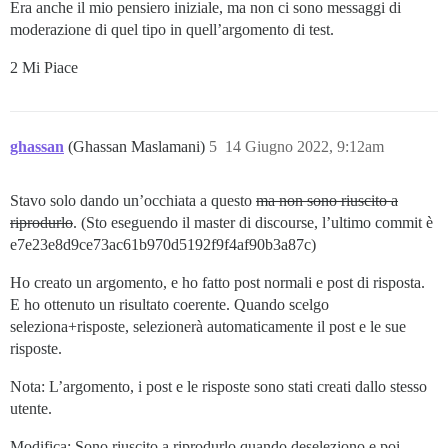
Era anche il mio pensiero iniziale, ma non ci sono messaggi di
moderazione di quel tipo in quell’argomento di test.
2 Mi Piace
ghassan
(Ghassan Maslamani)
5
14 Giugno 2022, 9:12am
Stavo solo dando un’occhiata a questo
ma non sono riuscito a
riprodurlo
. (Sto eseguendo il master di discourse, l’ultimo commit è
e7e23e8d9ce73ac61b970d5192f9f4af90b3a87c)
Ho creato un argomento, e ho fatto post normali e post di risposta.
E ho ottenuto un risultato coerente. Quando scelgo
seleziona+risposte, selezionerà automaticamente il post e le sue
risposte.
Nota: L’argomento, i post e le risposte sono stati creati dallo stesso
utente.
Modifica: Sono riuscito a riprodurlo quando deseleziono e poi