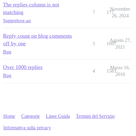
The replies column is not
Novembre
matching
7
177
26, 2024
Support
rest-api
Reply count on blog comments
Agosto 27,
off by one
5
1097
2021
Bug
Over 1000 replies
Marzo 16,
4
1583
2016
Bug
Home
Categorie
Linee Guida
Termini del Servizio
Informativa sulla privacy