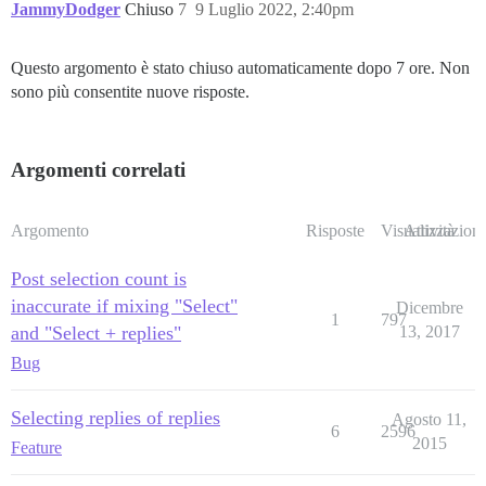
JammyDodger
Chiuso
7
9 Luglio 2022, 2:40pm
Questo argomento è stato chiuso automaticamente dopo 7 ore. Non
sono più consentite nuove risposte.
Argomenti correlati
Argomento
Risposte
Visualizzazioni
Attività
Post selection count is
inaccurate if mixing "Select"
Dicembre
1
797
and "Select + replies"
13, 2017
Bug
Selecting replies of replies
Agosto 11,
6
2596
2015
Feature