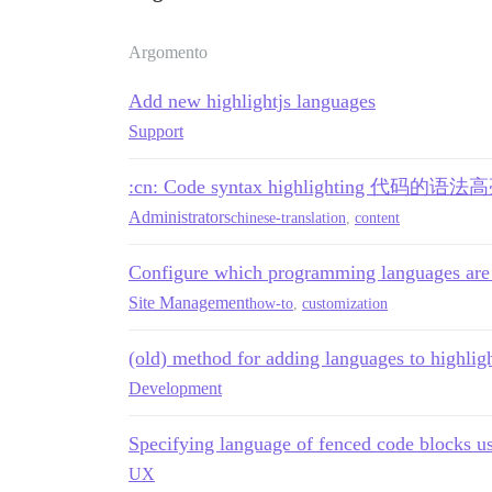
Argomento
Add new highlightjs languages
Support
:cn: Code syntax highlighting 代码的语法
Administrators
chinese-translation
,
content
Configure which programming languages are a
Site Management
how-to
,
customization
(old) method for adding languages to highlig
Development
Specifying language of fenced code blocks us
UX