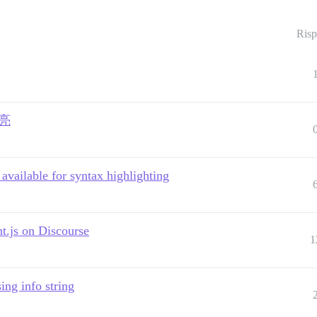
Risp
高亮
vailable for syntax highlighting
ht.js on Discourse
1
ing info string