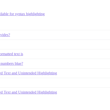
able for syntax highlighting
ovides?
ormatted text is
d numbers blue?
ed Text and Unintended Highlighting
ed Text and Unintended Highlighting