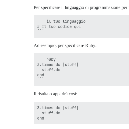
Per specificare il linguaggio di programmazione per u
``` il_tuo_linguaggio

# Il tuo codice qui

Ad esempio, per specificare Ruby:
``` ruby

3.times do |stuff|

  stuff.do

end

Il risultato apparirà così:
3.times do |stuff|

  stuff.do
