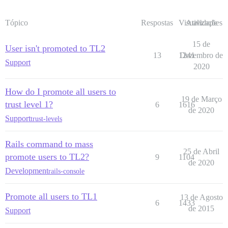
Tópico
Respostas
Visualizações
Atividade
15 de
User isn't promoted to TL2
13
1241
Dezembro de
Support
2020
How do I promote all users to
19 de Março
trust level 1?
6
1616
de 2020
Support
trust-levels
Rails command to mass
25 de Abril
promote users to TL2?
9
1104
de 2020
Development
rails-console
Promote all users to TL1
13 de Agosto
6
1433
de 2015
Support