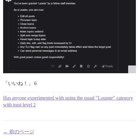
「いいね！」 6
Has anyone experimented with using the usual "Lounge" category
with trust level 2
← 前のページ