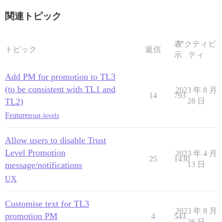
関連トピック
表
アクティビ
トピック
返信
示
ティ
Add PM for promotion to TL3
(to be consistent with TL1 and
2023 年 8 月
14
793
TL2)
28 日
Feature
trust-levels
Allow users to disable Trust
Level Promotion
2023 年 4 月
25
1430
message/notifications
13 日
UX
Customise text for TL3
2023 年 8 月
promotion PM
4
543
26 日