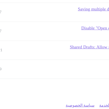
Saving multiple d
7
Disable "Open d
7
Shared Drafts: Allow s
21
9
خدمة
سياسة الخصوصية