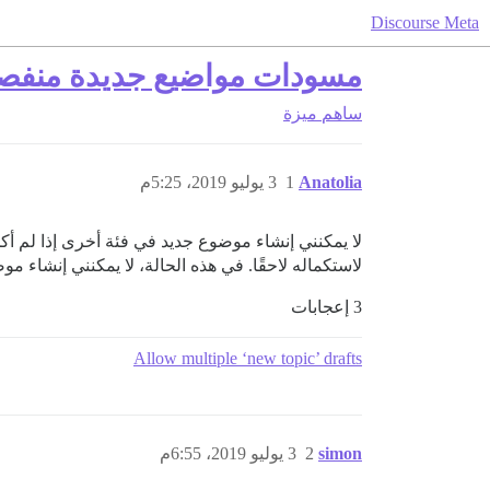
Discourse Meta
مسودات مواضيع جديدة منفصل
ساهم
ميزة
Anatolia
1
3 يوليو 2019، 5:25م
لاستكماله لاحقًا. في هذه الحالة، لا يمكنني إنشاء موض
3 إعجابات
Allow multiple ‘new topic’ drafts
simon
2
3 يوليو 2019، 6:55م