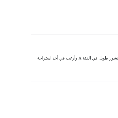
لا يمكنني إنشاء موضوع جديد في فئة أخرى إذا لم أكن قد أنهيت مسودتي في فئة معينة. على سبيل المثال، أنا أعمل على منشور طويل في الفئة X وأرغب في أخذ استراحة