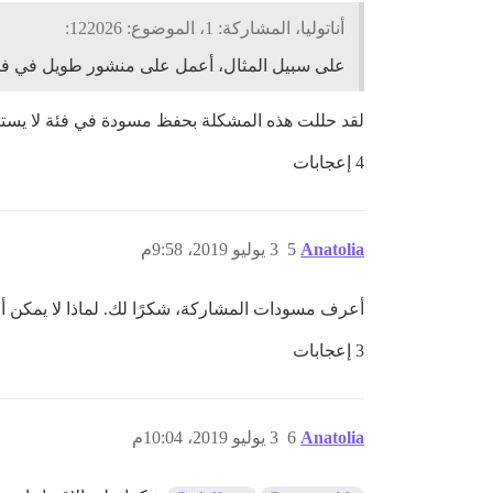
أناتوليا، المشاركة: 1، الموضوع: 122026:
على سبيل المثال، أعمل على منشور طويل في فئة X وأردت أخذ استراحة لمواصفته لاح
لقد حللت هذه المشكلة بحفظ مسودة في فئة لا يستط
4 إعجابات
Anatolia
5
3 يوليو 2019، 9:58م
أعرف مسودات المشاركة، شكرًا لك. لماذا لا يم
3 إعجابات
Anatolia
6
3 يوليو 2019، 10:04م