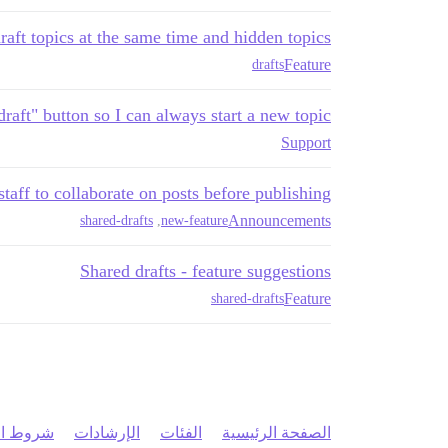
raft topics at the same time and hidden topics
Feature
drafts
raft" button so I can always start a new topic
Support
taff to collaborate on posts before publishing
Announcements
shared-drafts
,
new-feature
Shared drafts - feature suggestions
Feature
shared-drafts
الصفحة الرئيسية
الفئات
الإرشادات
شروط ال