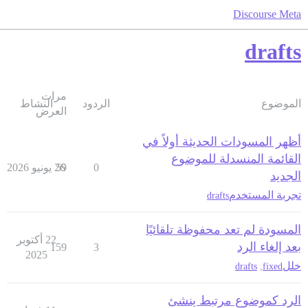
Discourse Meta
drafts
مرات
الموضوع
الردود
النشاط
العرض
أظهر المسودات الحديثة أولاً في
القائمة المنسدلة للموضوع
0
59
26 يونيو 2026
الجديد
تجربة المستخدم
drafts
المسودة لم تعد محفوظة تلقائيًا
22 أكتوبر
بعد إلغاء الرد
159
3
2025
خلل
drafts
,
fixed
الرد كموضوع مرتبط ينشئ