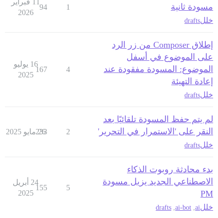
11 فبراير
مسودة ثانية
94
1
2026
خلل
drafts
إطلاق Composer من زر الرد
على الموضوع في أسفل
16 يوليو
الموضوع: المسودة مفقودة عند
167
4
2025
إعادة التهيئة
خلل
drafts
لم يتم حفظ المسودة تلقائيًا بعد
النقر على 'الاستمرار في التحرير'
2
26 مايو 2025
233
خلل
drafts
بدء محادثة روبوت الذكاء
الاصطناعي الجديد يزيل مسودة
24 أبريل
155
5
2025
PM
خلل
drafts
,
ai-bot
,
ai