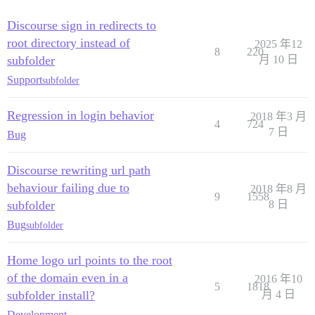
Discourse sign in redirects to
root directory instead of
2025 年12
8
220
subfolder
月 10 日
Support
subfolder
Regression in login behavior
2018 年3 月
4
724
7 日
Bug
Discourse rewriting url path
behaviour failing due to
2018 年8 月
9
1558
subfolder
8 日
Bug
subfolder
Home logo url points to the root
of the domain even in a
2016 年10
5
1818
subfolder install?
月 4 日
Development