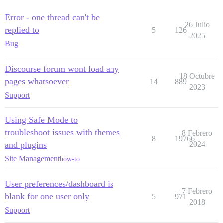
Error - one thread can't be
26 Julio
replied to
5
126
2025
Bug
Discourse forum wont load any
18 Octubre
pages whatsoever
14
889
2023
Support
Using Safe Mode to
troubleshoot issues with themes
8 Febrero
8
19766
and plugins
2024
Site Management
how-to
User preferences/dashboard is
7 Febrero
blank for one user only
5
971
2018
Support