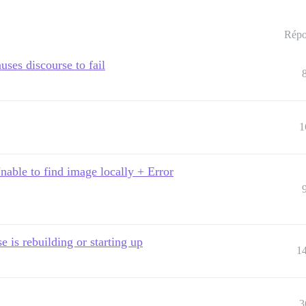
Répo
uses discourse to fail
1
able to find image locally + Error
 is rebuilding or starting up
1
3