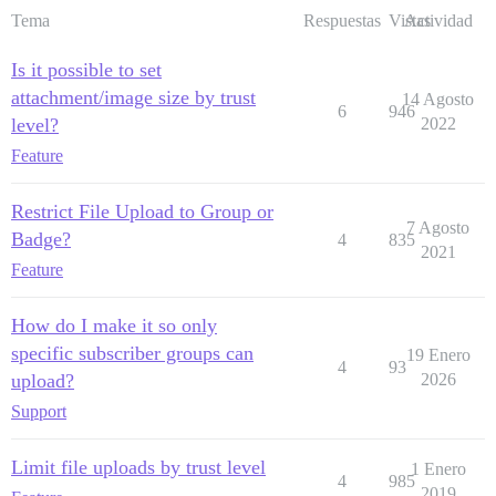
Tema
Respuestas
Vistas
Actividad
Is it possible to set
attachment/image size by trust
14 Agosto
6
946
level?
2022
Feature
Restrict File Upload to Group or
7 Agosto
Badge?
4
835
2021
Feature
How do I make it so only
specific subscriber groups can
19 Enero
4
93
upload?
2026
Support
Limit file uploads by trust level
1 Enero
4
985
2019