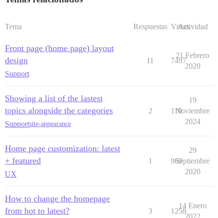
Tema
Respuestas
Vistas
Actividad
Front page (home page) layout
21 Febrero
design
11
7497
2020
Support
Showing a list of the lastest
19
topics alongside the categories
2
119
Noviembre
2024
Support
site-appearance
Home page customization: latest
29
+ featured
1
969
Septiembre
2020
UX
How to change the homepage
14 Enero
from hot to latest?
3
1258
2022