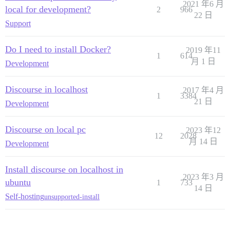
2021 年6 月
local for development?
2
966
22 日
Support
Do I need to install Docker?
2019 年11
1
614
月 1 日
Development
Discourse in localhost
2017 年4 月
1
3384
21 日
Development
Discourse on local pc
2023 年12
12
2028
月 14 日
Development
Install discourse on localhost in
2023 年3 月
ubuntu
1
733
14 日
Self-hosting
unsupported-install