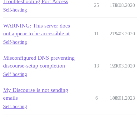
Troubleshooting Port Access
25
1798
18.08.2020
Self-hosting
WARNING: This server does
not appear to be accessible at
11
2794
19.03.2020
Self-hosting
Misconfigured DNS preventing
discourse-setup completion
13
1900
21.03.2020
Self-hosting
My Discourse is not sending
emails
6
1499
06.01.2023
Self-hosting