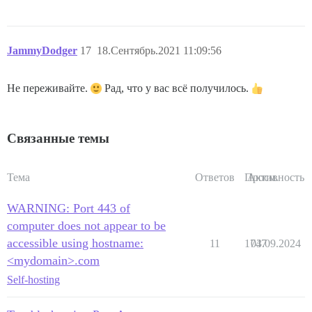
JammyDodger
17
18.Сентябрь.2021 11:09:56
Не переживайте.
Рад, что у вас всё получилось.
Связанные темы
Тема
Ответов
Просм.
Активность
WARNING: Port 443 of
computer does not appear to be
accessible using hostname:
11
1747
03.09.2024
<mydomain>.com
Self-hosting