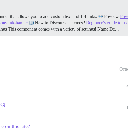
er that allows you to add custom text and 1-4 links.
Preview
Prev
come-link-banner
New to Discourse Themes?
Beginner’s guide to u
tings This component comes with a variety of settings! Name De…
Отв
org
e on this site?