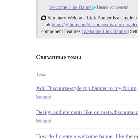
Welcome Link Banner
Theme component
Summary Welcome Link Banner is a simple bann
Link
https://github.com/discourse/discourse-wel
component
Features
[Welcome Link Banner]
Set
Связанные темы
Тема
Add Discourse-style top banner to my forum
Support
Design and elements like on meta.discourse.
Support
How do I create a welcome banner like the on