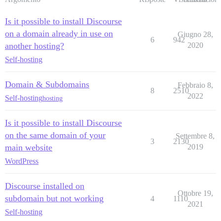
Is it possible to install Discourse
on a domain already in use on
Giugno 28,
6
942
another hosting?
2020
Self-hosting
Domain & Subdomains
Febbraio 8,
8
2510
2022
Self-hosting
hosting
Is it possible to install Discourse
on the same domain of your
Settembre 8,
3
2130
main website
2019
WordPress
Discourse installed on
Ottobre 19,
subdomain but not working
4
1110
2021
Self-hosting