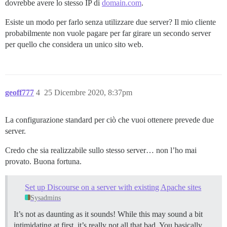
dovrebbe avere lo stesso IP di
domain.com
.
Esiste un modo per farlo senza utilizzare due server? Il mio cliente
probabilmente non vuole pagare per far girare un secondo server
per quello che considera un unico sito web.
geoff777
4
25 Dicembre 2020, 8:37pm
La configurazione standard per ciò che vuoi ottenere prevede due
server.
Credo che sia realizzabile sullo stesso server… non l’ho mai
provato. Buona fortuna.
Set up Discourse on a server with existing Apache sites
Sysadmins
It’s not as daunting as it sounds! While this may sound a bit
intimidating at first, it’s really not all that bad. You basically