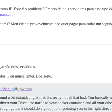
smo IP. Esse é o problema? Preciso de dois servidores para esse tipo 
main.com
.
idores? Meu cliente provavelmente não quer pagar para rodar um segund
ar são dois servidores.
idor… eu nunca tentei. Boa sorte.
ache sites
Sysadmins
und a bit intimidating at first, it’s really not all that bad. You basicall
 divert your Discourse traffic to your docker container, and all your oth
 rough guide, it should do a good job of pointing you in the right direct