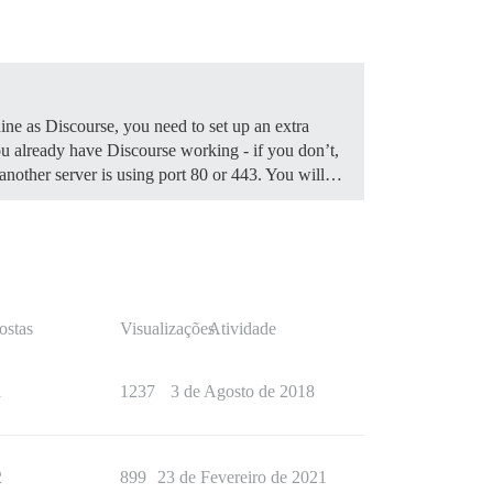
ine as Discourse, you need to set up an extra
 already have Discourse working - if you don’t,
f another server is using port 80 or 443. You will…
ostas
Visualizações
Atividade
1
1237
3 de Agosto de 2018
2
899
23 de Fevereiro de 2021