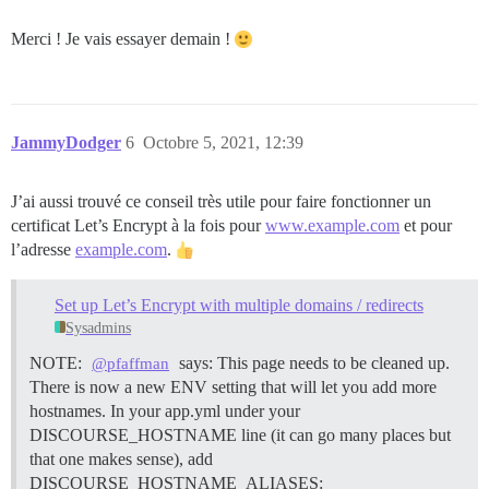
Merci ! Je vais essayer demain !
JammyDodger
6
Octobre 5, 2021, 12:39
J’ai aussi trouvé ce conseil très utile pour faire fonctionner un
certificat Let’s Encrypt à la fois pour
www.example.com
et pour
l’adresse
example.com
.
Set up Let’s Encrypt with multiple domains / redirects
Sysadmins
NOTE:
says: This page needs to be cleaned up.
@pfaffman
There is now a new ENV setting that will let you add more
hostnames. In your app.yml under your
DISCOURSE_HOSTNAME line (it can go many places but
that one makes sense), add
DISCOURSE_HOSTNAME_ALIASES: