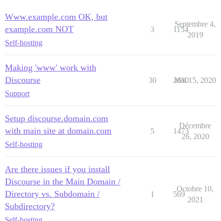
Www.example.com OK, but
Septembre 4,
example.com NOT
3
1154
2019
Self-hosting
Making 'www' work with
Discourse
30
2680
Mai 15, 2020
Support
Setup discourse.domain.com
Décembre
with main site at domain.com
5
1473
26, 2020
Self-hosting
Are there issues if you install
Discourse in the Main Domain /
Octobre 10,
Directory vs. Subdomain /
1
569
2021
Subdirectory?
Self-hosting