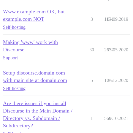
Www.example.com OK, but
example.com NOT
3
1154
04.09.2019
Self-hosting
Making 'www' work with
Discourse
30
2677
15.05.2020
Support
Setup discourse.domain.com
with main site at domain.com
5
1473
26.12.2020
Self-hosting
Are there issues if you install
Discourse in the Main Domain /
Directory vs. Subdomain /
1
569
10.10.2021
Subdirectory?