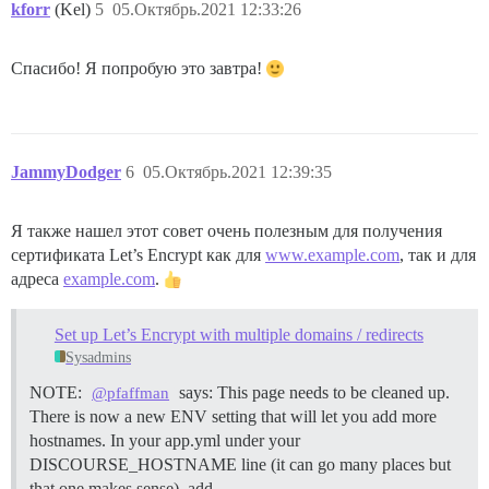
kforr
(Kel)
5
05.Октябрь.2021 12:33:26
Спасибо! Я попробую это завтра!
JammyDodger
6
05.Октябрь.2021 12:39:35
Я также нашел этот совет очень полезным для получения
сертификата Let’s Encrypt как для
www.example.com
, так и для
адреса
example.com
.
Set up Let’s Encrypt with multiple domains / redirects
Sysadmins
NOTE:
says: This page needs to be cleaned up.
@pfaffman
There is now a new ENV setting that will let you add more
hostnames. In your app.yml under your
DISCOURSE_HOSTNAME line (it can go many places but
that one makes sense), add