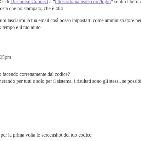
URL di
Discourse Connect
a “
https://domainsite.com/login
” sentiti libero
sposta che ho stampato, che è 404
uoi lasciarmi la tua email così posso impostarti come amministratore per
 tempo e il tuo aiuto
:05pm
sto facendo correttamente dal codice?
rando per tutti e solo per il sistema, i risultati sono gli stessi. se poss
per la prima volta lo screenshot del tuo codice: