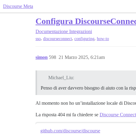
Discourse Meta
Configura DiscourseConnect 
Documentazione
Integrazioni
,
,
,
sso
discourseconnect
configuring
how-to
simon
598
21 Marzo 2025, 6:21am
Michael_Liu:
Penso di aver davvero bisogno di aiuto con la ris
Al momento non ho un’installazione locale di Discour
La risposta 404 mi fa chiedere se
Discourse Connect
github.com/discourse/discourse