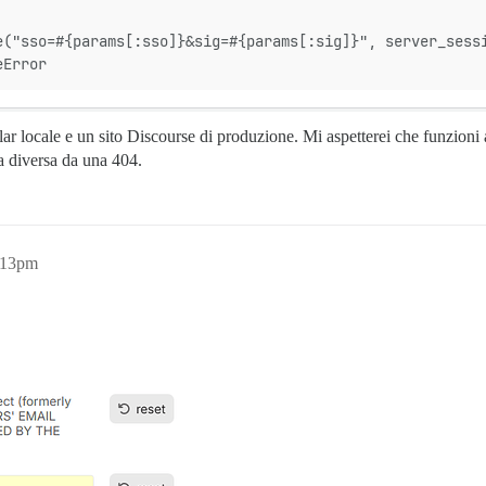
e("sso=#{params[:sso]}&sig=#{params[:sig]}", server_sess
eError
ar locale e un sito Discourse di produzione. Mi aspetterei che funzioni
a diversa da una 404.
:13pm