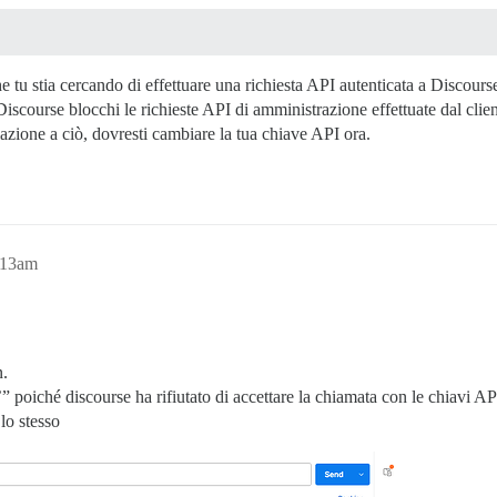
 tu stia cercando di effettuare una richiesta API autenticata a Discours
scourse blocchi le richieste API di amministrazione effettuate dal clie
elazione a ciò, dovresti cambiare la tua chiave API ora.
:13am
n.
s’” poiché discourse ha rifiutato di accettare la chiamata con le chiavi 
lo stesso