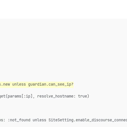
s.new unless guardian.can_see_ip?
get(params[:ip], resolve_hostname: true)
us: :not_found unless SiteSetting.enable_discourse_conne