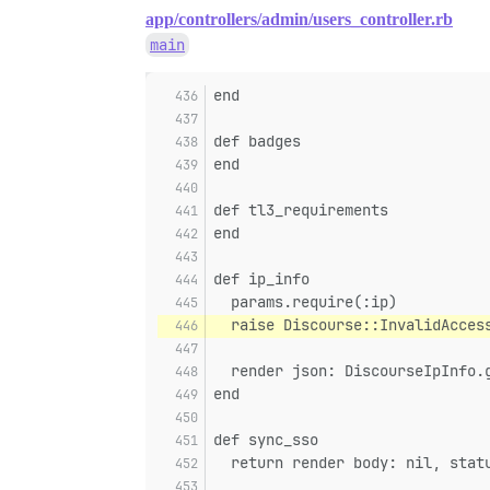
app/controllers/admin/users_controller.rb
main
end
def badges
end
def tl3_requirements
end
def ip_info
  params.require(:ip)
  raise Discourse::InvalidAcces
  render json: DiscourseIpInfo.
end
def sync_sso
  return render body: nil, stat