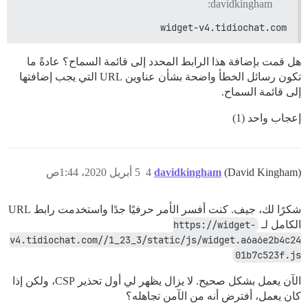
davidkingham:
widget-v4.tidiochat.com
هل قمت بإضافة هذا الرابط المحدد إلى قائمة السماح؟ عادةً ما
تكون رسائل الخطأ واضحة بشأن عناوين URL التي يجب إضافتها
إلى قائمة السماح.
إعجاب واحد (1)
(David Kingham)
davidkingham
4
5 أبريل 2020، 1:44ص
شكرًا لك، جيف. كنت أفسر الأمر حرفيًا جدًا واستخدمت رابط URL
الكامل لـ
https://widget-
v4.tidiochat.com//1_23_3/static/js/widget.a6a6e2b4c24
01b7c523f.js
الآن يعمل بشكل صحيح. لا يزال يظهر لي أول تحذير CSP، ولكن إذا
كان يعمل، أفترض أنه من الآمن تجاهله؟