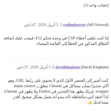
إعجاب واحد (1)
(Jeff Atwood)
codinghorror
5
5 أبريل 2020، 1:47ص
إذا كنت تتلقى أخطاء CSP في وحدة تحكم F12، فيجب عليك إضافة
النطاق المذكور في الخطأ إلى القائمة البيضاء.
(David Kingham)
davidkingham
6
5 أبريل 2020، 1:57ص
كنت أشير إلى العنصر الأول الذي لا يحتوي على رابط URL، وهو
أكثر تحذيرًا بشأن مشاكل في Chrome تتعلق بـ frame context
wrapper. غريبًا، يظهر هذا التحذير في Firefox ولا يظهر في Chrome،
لذا أعتقد أنني سأتجاهله لأنه يبدو أنه يعمل بشكل صحيح. أقدر
مساعدتك