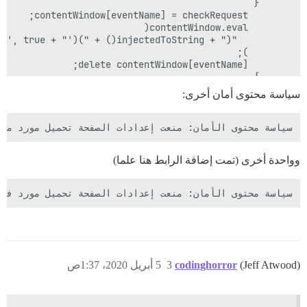
سياسة محتوى أمان أخرى:
سياسة محتوى الأمان: منعت إعدادات الصفحة تحميل مورد مضمن ("script-src"). المصدر: tor.prototype.sendBeacon === 'function') { Navigator.prototype.sendBeacon = function(url, data) { return true; }; } } catch (exception) { console.error(exception); }. script.js:517:22

وواحدة أخرى (تمت إضافة الرابط هنا علما)
سياسة محتوى الأمان: منعت إعدادات الصفحة تحميل مورد في tps://widget-v4.tidiochat.com//1_23_3/static/js/widget.a6a6e2b4c2401b7c523f.js ("script-src"). xgahvvrt0kwvb7p6crbxuolt4omnin1u.js:1:12450

(Jeff Atwood)
codinghorror
3
5 أبريل 2020، 1:37ص