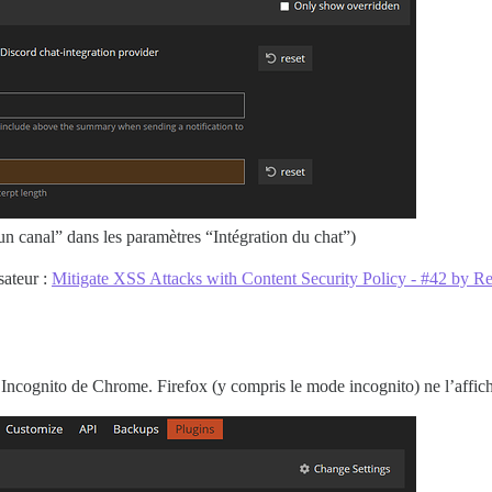
 canal” dans les paramètres “Intégration du chat”)
sateur :
Mitigate XSS Attacks with Content Security Policy - #42 by 
ncognito de Chrome. Firefox (y compris le mode incognito) ne l’affic