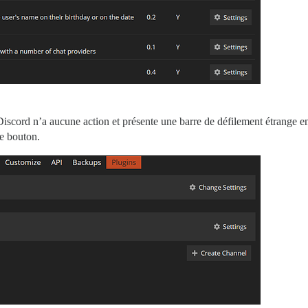
iscord n’a aucune action et présente une barre de défilement étrange e
le bouton.