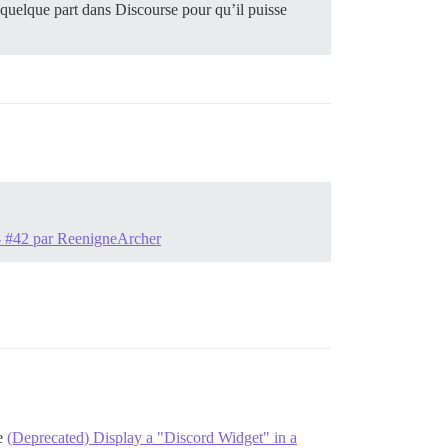
quelque part dans Discourse pour qu’il puisse
u - #42 par ReenigneArcher
ue
(Deprecated) Display a "Discord Widget" in a