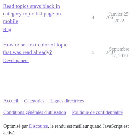
Read topics stays black in
category topic list page on
Janvier 25,
4
706
mobile
2022
Bug
How to set text color of topic
Septembre
that was read already?
5
2407
17, 2019
Development
Accueil
Catégories
Lignes directrices
Conditions générales d'utilisation
Politique de confidentialité
Optimisé par
Discourse
, le rendu est meilleur quand JavaScript est
activé.