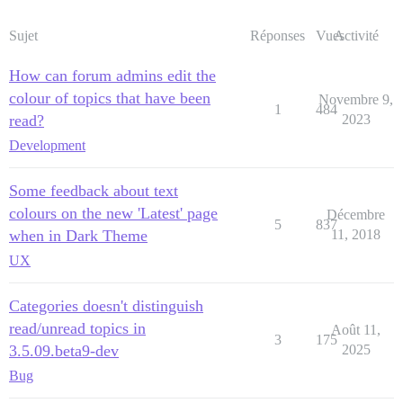
Sujet
Réponses
Vues
Activité
How can forum admins edit the
colour of topics that have been
Novembre 9,
1
484
read?
2023
Development
Some feedback about text
colours on the new 'Latest' page
Décembre
5
837
when in Dark Theme
11, 2018
UX
Categories doesn't distinguish
read/unread topics in
Août 11,
3
175
3.5.09.beta9-dev
2025
Bug