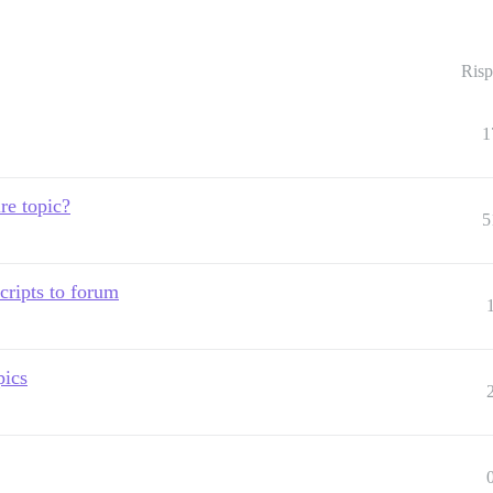
Risp
1
re topic?
5
scripts to forum
pics