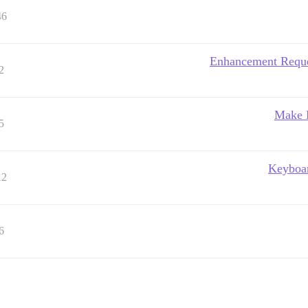
46
Enhancement Reques
2
Make D
5
Keyboar
12
6