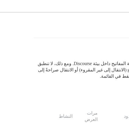
تحتوي القائمة المختصرة (التي يمكن الوصول إليها من علامة الاستفهام؟ أو قائمة الهامبرغر) على قائمة بكل اختصارات لوحة المفاتيح داخل بيئة Discourse. ومع ذلك، لا تنطبق
جميع الاختصارات المعروضة في جميع الحالات. على سبيل المثال، x-t و x-r (رفض المواضيع ورفض الجديد) بعد استخدام g-u (الانتقال إلى غير المقروء) أو الانتقال صراحةً إلى
مرات
ود
النشاط
العرض