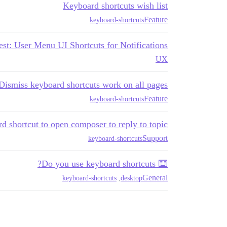
Keyboard shortcuts wish list
Feature
keyboard-shortcuts
t: User Menu UI Shortcuts for Notifications
UX
ismiss keyboard shortcuts work on all pages
Feature
keyboard-shortcuts
d shortcut to open composer to reply to topic
Support
keyboard-shortcuts
⌨️ Do you use keyboard shortcuts?
General
keyboard-shortcuts
,
desktop