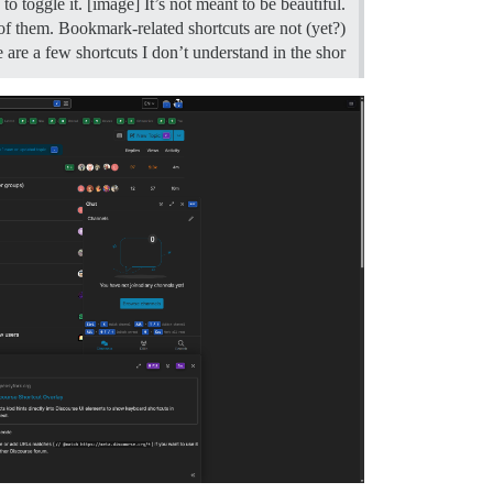
 to toggle it. [image] It’s not meant to be beautiful.
 of them. Bookmark-related shortcuts are not (yet?)
 are a few shortcuts I don’t understand in the shor…