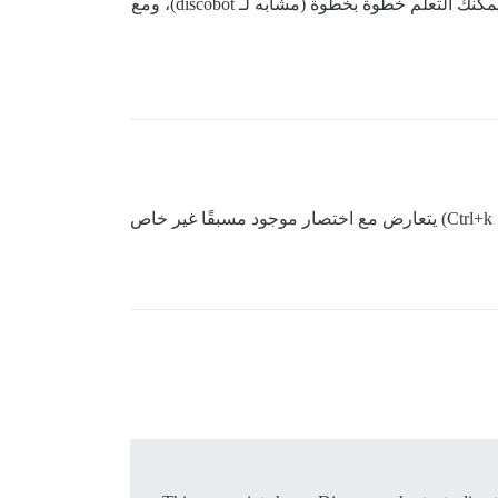
أعتقد أن الألعاب هي الطريقة لتعلم الاختصارات. لن أمانع في وجود مكون إضافي يقوم بذلك، أو حتى مع وضع تدريب حيث يمكنك التعلم خطوة بخطوة (مشابه لـ discobot)، ومع
هناك سؤال لا أجد له إجابة: هل يمكن للمستخدمين محليًا أو للمسؤولين تعديل اختصار لوحة مفاتيح معين (على سبيل المثال، Ctrl+k) يتعارض مع اختصار موجود مسبقًا غير خاص