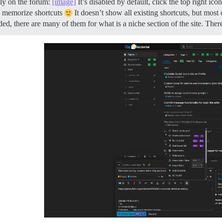
tly on the forum:
[image]
It’s disabled by default, click the top right icon
d memorize shortcuts
It doesn’t show all existing shortcuts, but most
ded, there are many of them for what is a niche section of the site. There