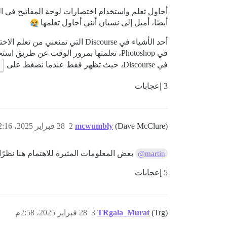
أحاول تعلم واستخدام اختصارات لوحة المفاتيح في العد
أيضًا، أميل إلى نسيان أنني أحاول تعلمها
أحد الأشياء في Discourse التي تمنعني من تعلم الاختصارات هو أن الاختصار غير معروض في سمات عنوان العناصر. أفهم لماذا لن تذكر السمة الاختصار المقابل.
في Photoshop، تعلمتها بمرور الوقت عن 
في Discourse، حيث تظهر فقط عندما نضغط على
3 إعجابات
(Dave McClure)
mcwumbly
2
28 فبراير 2025، 12:16م
بعض المعلومات المثيرة للاهتمام هنا نظرًا 
@martin
5 إعجابات
(Trg)
TRgala_Murat
3
28 فبراير 2025، 2:58م