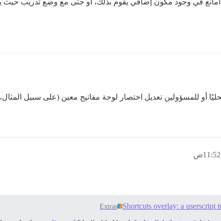
Shortcuts overlay: a userscript
Extras