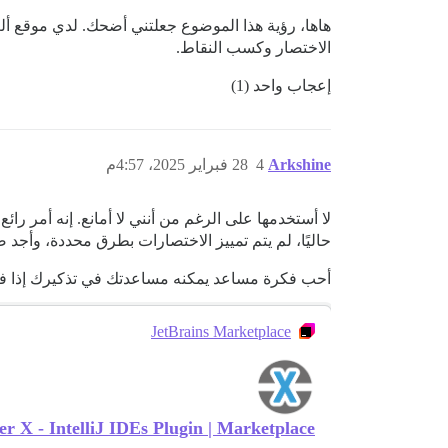
هاها، رؤية هذا الموضوع جعلتني أضحك. لدي موقع أ
الاختصار وكسب النقاط.
إعجاب واحد (1)
Arkshine
4
28 فبراير 2025، 4:57م
لا أستخدمها على الرغم من أنني لا أمانع. إنه أمر رائ
حاليًا، لم يتم تمييز الاختصارات بطرق محددة، وأجد صعوبة ف
أحب فكرة مساعد يمكنه مساعدتك في تذكيرك إذا فات
JetBrains Marketplace
r X - IntelliJ IDEs Plugin | Marketplace