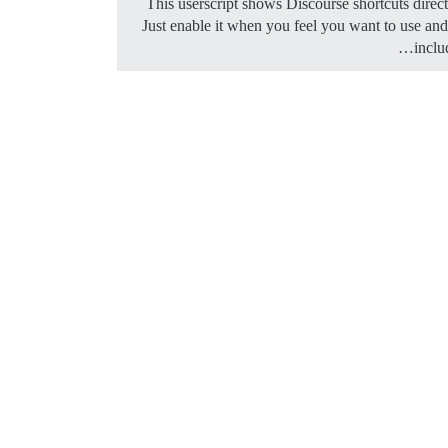
This userscript shows Discourse shortcuts direc
Just enable it when you feel you want to use an
inclu