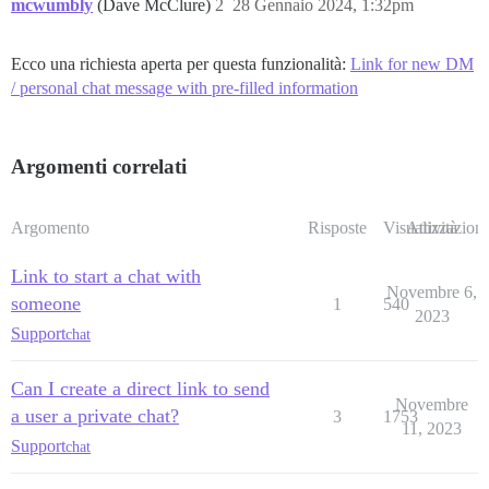
mcwumbly
(Dave McClure)
2
28 Gennaio 2024, 1:32pm
Ecco una richiesta aperta per questa funzionalità:
Link for new DM
/ personal chat message with pre-filled information
Argomenti correlati
Argomento
Risposte
Visualizzazioni
Attività
Link to start a chat with
Novembre 6,
someone
1
540
2023
Support
chat
Can I create a direct link to send
Novembre
a user a private chat?
3
1753
11, 2023
Support
chat