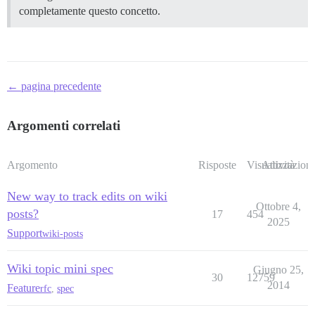
completamente questo concetto.
← pagina precedente
Argomenti correlati
Argomento
Risposte
Visualizzazioni
Attività
New way to track edits on wiki
Ottobre 4,
posts?
17
454
2025
Support
wiki-posts
Wiki topic mini spec
Giugno 25,
30
12759
2014
Feature
rfc
,
spec