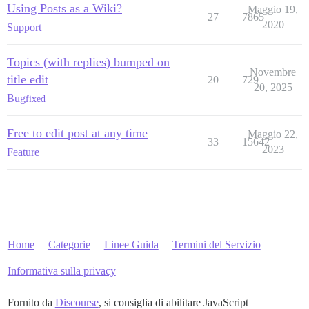
Using Posts as a Wiki?
Maggio 19,
27
7865
2020
Support
Topics (with replies) bumped on
Novembre
title edit
20
729
20, 2025
Bug
fixed
Free to edit post at any time
Maggio 22,
33
15642
2023
Feature
Home
Categorie
Linee Guida
Termini del Servizio
Informativa sulla privacy
Fornito da
Discourse
, si consiglia di abilitare JavaScript