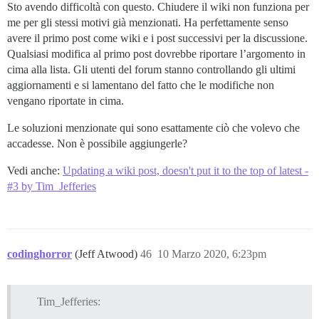
Sto avendo difficoltà con questo. Chiudere il wiki non funziona per
me per gli stessi motivi già menzionati. Ha perfettamente senso
avere il primo post come wiki e i post successivi per la discussione.
Qualsiasi modifica al primo post dovrebbe riportare l’argomento in
cima alla lista. Gli utenti del forum stanno controllando gli ultimi
aggiornamenti e si lamentano del fatto che le modifiche non
vengano riportate in cima.
Le soluzioni menzionate qui sono esattamente ciò che volevo che
accadesse. Non è possibile aggiungerle?
Vedi anche:
Updating a wiki post, doesn't put it to the top of latest -
#3 by Tim_Jefferies
codinghorror
(Jeff Atwood)
46
10 Marzo 2020, 6:23pm
Tim_Jefferies: