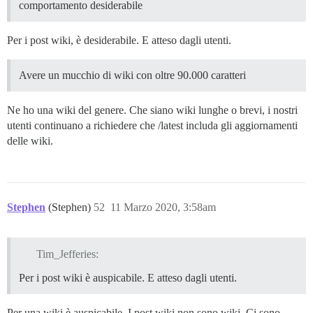
comportamento desiderabile
Per i post wiki, è desiderabile. E atteso dagli utenti.
Avere un mucchio di wiki con oltre 90.000 caratteri
Ne ho una wiki del genere. Che siano wiki lunghe o brevi, i nostri
utenti continuano a richiedere che /latest includa gli aggiornamenti
delle wiki.
Stephen
(Stephen)
52
11 Marzo 2020, 3:58am
Tim_Jefferies:
Per i post wiki è auspicabile. E atteso dagli utenti.
Per una wiki è auspicabile. I post wiki non sono wiki. Ci sono