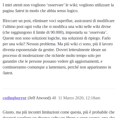
I miei utenti non vogliono ‘osservare’ le wiki; vogliono utilizzare la
pagina /latest in modo che abbia senso logico.
Bloccare un post, eliminare voci superflue, assicurarsi di modificare
l’ultimo post ogni volta che si modifica una wiki nelle wiki divise
(che raggiungono il limite di 90.000), impostarla su ‘osservata’.
Queste non sono soluzioni logiche, ma soluzioni di ripiego. Farlo
per una wiki? Nessun problema. Ma più wiki ci sono, più il lavoro
diventa esponenziale da gestire. Dovrei letteralmente ideare un
processo di moderazione che richiede molto tempo solo per
garantire che le persone possano vedere gli aggiornamenti, e
continueranno comunque a lamentarsi, perché non appariranno in
/latest.
codinghorror
(Jeff Atwood)
48
11 Marzo 2020, 12:18am
Giusto, ma più incontri limitazioni come questa, più è probabile che
dovresti scegliere un diverso software libero e open source, uno che