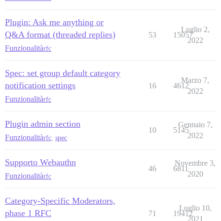
Plugin: Ask me anything or
Luglio 2,
Q&A format (threaded replies)
53
15057
2022
Funzionalità
rfc
Spec: set group default category
Marzo 7,
notification settings
16
4612
2022
Funzionalità
rfc
Plugin admin section
Gennaio 7,
10
5145
2022
Funzionalità
rfc
,
spec
Supporto Webauthn
Novembre 3,
46
6811
2020
Funzionalità
rfc
Category-Specific Moderators,
Luglio 10,
phase 1 RFC
71
19412
2021