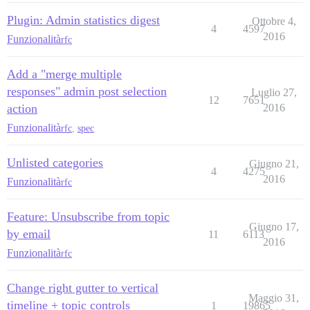
Plugin: Admin statistics digest
Ottobre 4,
4
4597
2016
Funzionalità
rfc
Add a "merge multiple
responses" admin post selection
Luglio 27,
12
7651
action
2016
Funzionalità
rfc
,
spec
Unlisted categories
Giugno 21,
4
4275
2016
Funzionalità
rfc
Feature: Unsubscribe from topic
Giugno 17,
by email
11
6113
2016
Funzionalità
rfc
Change right gutter to vertical
Maggio 31,
timeline + topic controls
1
19865