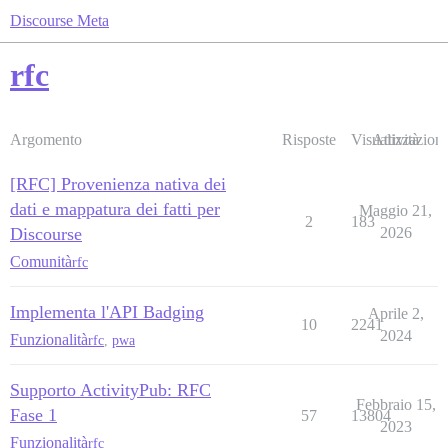
Discourse Meta
rfc
Argomento
Risposte
Visualizzazioni
Attività
[RFC] Provenienza nativa dei
dati e mappatura dei fatti per
Maggio 21,
2
183
Discourse
2026
Comunità
rfc
Implementa l'API Badging
Aprile 2,
10
2241
2024
Funzionalità
rfc
,
pwa
Supporto ActivityPub: RFC
Febbraio 15,
Fase 1
57
13804
2023
Funzionalità
rfc