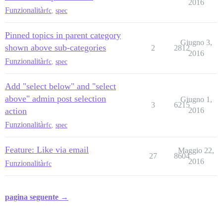
2016
Funzionalità
rfc
,
spec
Pinned topics in parent category
Giugno 3,
shown above sub-categories
2
2812
2016
Funzionalità
rfc
,
spec
Add "select below" and "select
above" admin post selection
Giugno 1,
3
6215
action
2016
Funzionalità
rfc
,
spec
Feature: Like via email
Maggio 22,
27
8604
2016
Funzionalità
rfc
pagina seguente →