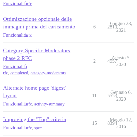
Funzionalità
rfc
Ottimizzazione opzionale delle
Giugno 23,
immagini prima del caricamento
6
2819
2021
Funzionalità
rfc
Category-Specific Moderators,
phase 2 RFC
Agosto 5,
2
4557
2020
Funzionalità
rfc
,
completed
,
category-moderators
Alternate home page 'digest'
Gennaio 6,
layout
11
5553
2020
Funzionalità
rfc
,
activity-summary
Improving the "Top" criteria
Maggio 12,
15
8394
2016
Funzionalità
rfc
,
spec