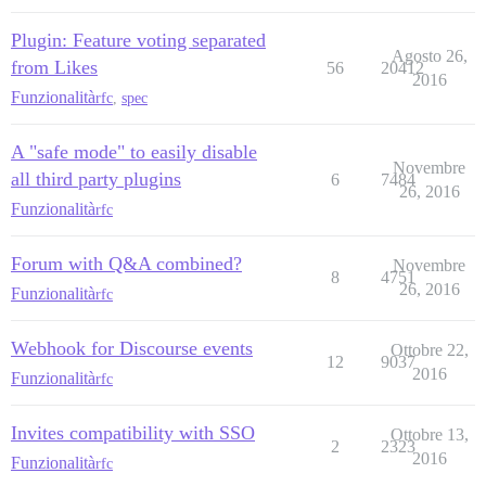
Plugin: Feature voting separated
Agosto 26,
from Likes
56
20412
2016
Funzionalità
rfc
,
spec
A "safe mode" to easily disable
Novembre
all third party plugins
6
7484
26, 2016
Funzionalità
rfc
Forum with Q&A combined?
Novembre
8
4751
26, 2016
Funzionalità
rfc
Webhook for Discourse events
Ottobre 22,
12
9037
2016
Funzionalità
rfc
Invites compatibility with SSO
Ottobre 13,
2
2323
2016
Funzionalità
rfc