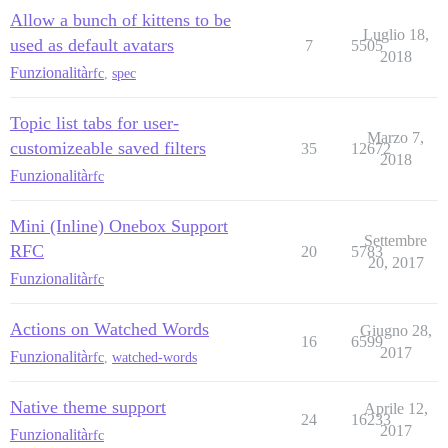
Allow a bunch of kittens to be
Luglio 18,
used as default avatars
7
5505
2018
Funzionalità
rfc
,
spec
Topic list tabs for user-
Marzo 7,
customizeable saved filters
35
12672
2018
Funzionalità
rfc
Mini (Inline) Onebox Support
Settembre
RFC
20
5783
20, 2017
Funzionalità
rfc
Actions on Watched Words
Giugno 28,
16
6599
2017
Funzionalità
rfc
,
watched-words
Native theme support
Aprile 12,
24
16233
2017
Funzionalità
rfc