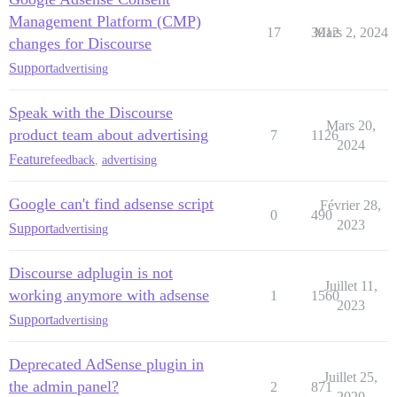
Management Platform (CMP)
17
3912
Mars 2, 2024
changes for Discourse
Support
advertising
Speak with the Discourse
Mars 20,
product team about advertising
7
1126
2024
Feature
feedback
,
advertising
Google can't find adsense script
Février 28,
0
490
2023
Support
advertising
Discourse adplugin is not
Juillet 11,
working anymore with adsense
1
1560
2023
Support
advertising
Deprecated AdSense plugin in
Juillet 25,
the admin panel?
2
871
2020