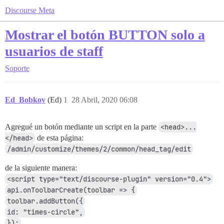
Discourse Meta
Mostrar el botón BUTTON solo a
usuarios de staff
Soporte
Ed_Bobkov
(Ed)
1
28 Abril, 2020 06:08
Agregué un botón mediante un script en la parte
<head>...
</head>
de esta página:
/admin/customize/themes/2/common/head_tag/edit
de la siguiente manera:
<script type="text/discourse-plugin" version="0.4">
api.onToolbarCreate(toolbar => {
toolbar.addButton({
id: "times-circle",
});