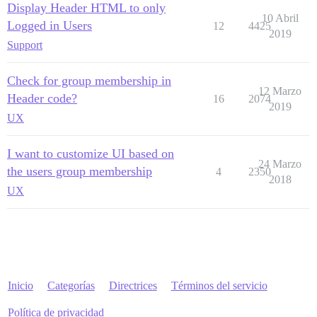
Display Header HTML to only
10 Abril
Logged in Users
12
4425
2019
Support
Check for group membership in
12 Marzo
Header code?
16
2074
2019
UX
I want to customize UI based on
24 Marzo
the users group membership
4
2350
2018
UX
Inicio
Categorías
Directrices
Términos del servicio
Política de privacidad