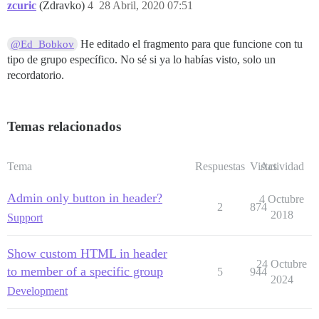
zcuric
(Zdravko)
4
28 Abril, 2020 07:51
He editado el fragmento para que funcione con tu
@Ed_Bobkov
tipo de grupo específico. No sé si ya lo habías visto, solo un
recordatorio.
Temas relacionados
Tema
Respuestas
Vistas
Actividad
Admin only button in header?
4 Octubre
2
874
2018
Support
Show custom HTML in header
24 Octubre
to member of a specific group
5
944
2024
Development