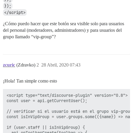
});
</script>
¿Cómo puedo hacer que este botón sea visible solo para usuarios
del personal (moderadores, administradores) y para usuarios del
grupo llamado “vip-group”?
zcuric
(Zdravko)
2
28 Abril, 2020 07:43
¡Hola! Tan simple como esto
<script type="text/discourse-plugin" version="0.8">

const user = api.getCurrentUser();

// verificar si el usuario está en el grupo vip-group

const isInVipGroup = user.groups.some(({name}) => nam
if (user.staff || isInVipGroup) {

  api.onToolbarCreate(toolbar => {
