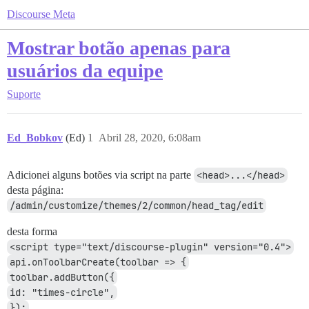
Discourse Meta
Mostrar botão apenas para
usuários da equipe
Suporte
Ed_Bobkov
(Ed)
1
Abril 28, 2020, 6:08am
Adicionei alguns botões via script na parte
<head>...</head>
desta página:
/admin/customize/themes/2/common/head_tag/edit
desta forma
<script type="text/discourse-plugin" version="0.4">
api.onToolbarCreate(toolbar => {
toolbar.addButton({
id: "times-circle",
});