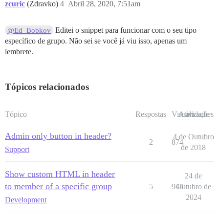
zcuric
(Zdravko)
4
Abril 28, 2020, 7:51am
Editei o snippet para funcionar com o seu tipo
@Ed_Bobkov
específico de grupo. Não sei se você já viu isso, apenas um
lembrete.
Tópicos relacionados
Tópico
Respostas
Visualizações
Atividade
Admin only button in header?
4 de Outubro
2
874
de 2018
Support
Show custom HTML in header
24 de
to member of a specific group
5
944
Outubro de
2024
Development