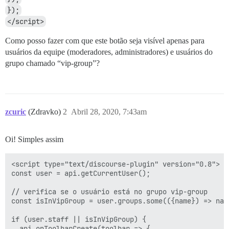
});
</script>
Como posso fazer com que este botão seja visível apenas para
usuários da equipe (moderadores, administradores) e usuários do
grupo chamado “vip-group”?
zcuric
(Zdravko)
2
Abril 28, 2020, 7:43am
Oi! Simples assim
<script type="text/discourse-plugin" version="0.8">

const user = api.getCurrentUser();

// verifica se o usuário está no grupo vip-group

const isInVipGroup = user.groups.some(({name}) => nam
if (user.staff || isInVipGroup) {

  api.onToolbarCreate(toolbar => {
