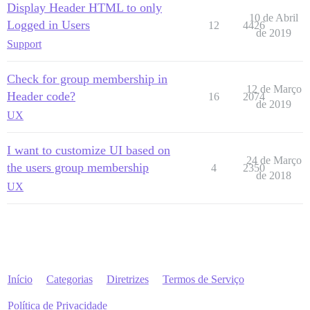
Display Header HTML to only
10 de Abril
Logged in Users
12
4426
de 2019
Support
Check for group membership in
12 de Março
Header code?
16
2074
de 2019
UX
I want to customize UI based on
24 de Março
the users group membership
4
2350
de 2018
UX
Início
Categorias
Diretrizes
Termos de Serviço
Política de Privacidade