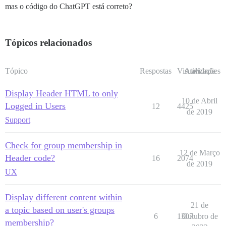
mas o código do ChatGPT está correto?
Tópicos relacionados
Tópico
Respostas
Visualizações
Atividade
Display Header HTML to only
10 de Abril
Logged in Users
12
4425
de 2019
Support
Check for group membership in
12 de Março
Header code?
16
2074
de 2019
UX
Display different content within
21 de
a topic based on user's groups
6
1307
Outubro de
membership?