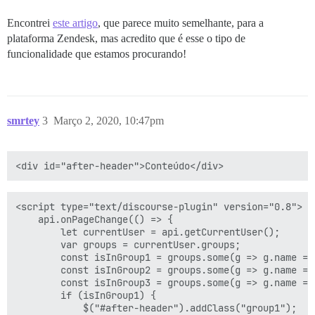
Encontrei
este artigo
, que parece muito semelhante, para a
plataforma Zendesk, mas acredito que é esse o tipo de
funcionalidade que estamos procurando!
smrtey
3
Março 2, 2020, 10:47pm
<script type="text/discourse-plugin" version="0.8">

    api.onPageChange(() => {

        let currentUser = api.getCurrentUser();

        var groups = currentUser.groups;

        const isInGroup1 = groups.some(g => g.name ===
        const isInGroup2 = groups.some(g => g.name ===
        const isInGroup3 = groups.some(g => g.name ===
        if (isInGroup1) { 

            $("#after-header").addClass("group1");
