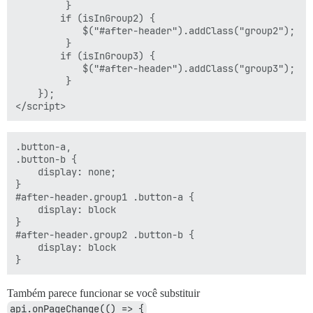
         }

        if (isInGroup2) { 

            $("#after-header").addClass("group2");

         }

        if (isInGroup3) { 

            $("#after-header").addClass("group3");

         }         

    });

.button-a,

.button-b {

    display: none;

}

#after-header.group1 .button-a {

    display: block

}

#after-header.group2 .button-b {

    display: block

Também parece funcionar se você substituir
api.onPageChange(() => {