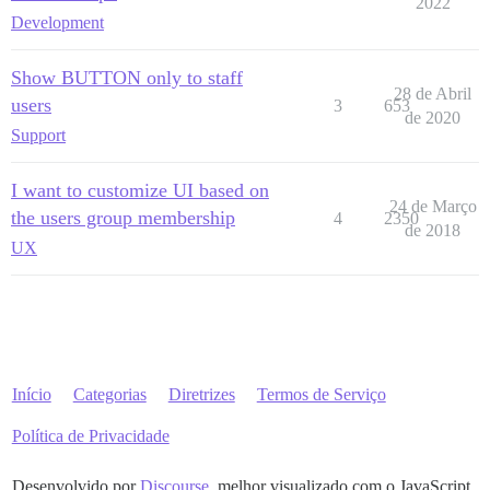
2022
Development
Show BUTTON only to staff
28 de Abril
users
3
653
de 2020
Support
I want to customize UI based on
24 de Março
the users group membership
4
2350
de 2018
UX
Início
Categorias
Diretrizes
Termos de Serviço
Política de Privacidade
Desenvolvido por
Discourse
, melhor visualizado com o JavaScript