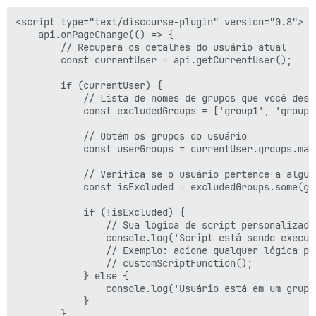
<script type="text/discourse-plugin" version="0.8">

    api.onPageChange(() => {

        // Recupera os detalhes do usuário atual

        const currentUser = api.getCurrentUser();

        if (currentUser) {

            // Lista de nomes de grupos que você dese
            const excludedGroups = ['group1', 'group2'
            // Obtém os grupos do usuário

            const userGroups = currentUser.groups.map
            // Verifica se o usuário pertence a algum 
            const isExcluded = excludedGroups.some(gr
            if (!isExcluded) {

                // Sua lógica de script personalizada 
                console.log('Script está sendo execut
                // Exemplo: acione qualquer lógica pe
                // customScriptFunction();

            } else {

                console.log('Usuário está em um grupo
            }

        }
