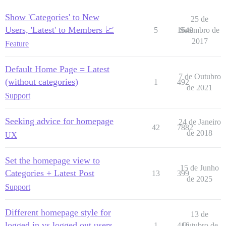
Show 'Categories' to New
25 de
Users, 'Latest' to Members 📈
5
1640
Setembro de
2017
Feature
Default Home Page = Latest
7 de Outubro
(without categories)
1
492
de 2021
Support
Seeking advice for homepage
24 de Janeiro
42
7882
de 2018
UX
Set the homepage view to
15 de Junho
Categories + Latest Post
13
399
de 2025
Support
Different homepage style for
13 de
logged in vs logged out users
1
416
Outubro de