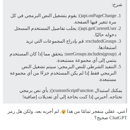
شرح:
api.onPageChange(): يقوم بتشغيل النص البرمجي في كل
مرة تتغير فيها الصفحة.
api.getCurrentUser(): يجلب تفاصيل المستخدم المسجل
دخوله حاليًا.
excludedGroups: قم بإدراج المجموعات التي تريد
استبعادها.
userGroups.includes(group): يتحقق مما إذا كان المستخدم
ينتمي إلى أي مجموعة مستبعدة.
التنفيذ الشرطي للنص البرمجي: سيتم تشغيل النص
البرمجي فقط إذا لم يكن المستخدم جزءًا من أي مجموعة
مستبعدة.
يمكنك استبدال customScriptFunction(); بأي نص برمجي
تحتاجه. أخبرني إذا كنت بحاجة إلى أي تعديلات إضافية!
أعني، عقلي منفجر تمامًا من هذا
. لم أجربه بعد، ولكن هل رمز
ChatGPT صحيح؟