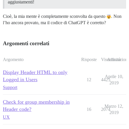
aggiustamenti!
Cioè, la mia mente è completamente sconvolta da questo
. Non
l’ho ancora provato, ma il codice di ChatGPT è corretto?
Argomenti correlati
Argomento
Risposte
Visualizzazioni
Attività
Display Header HTML to only
Aprile 10,
Logged in Users
12
4425
2019
Support
Check for group membership in
Marzo 12,
Header code?
16
2074
2019
UX