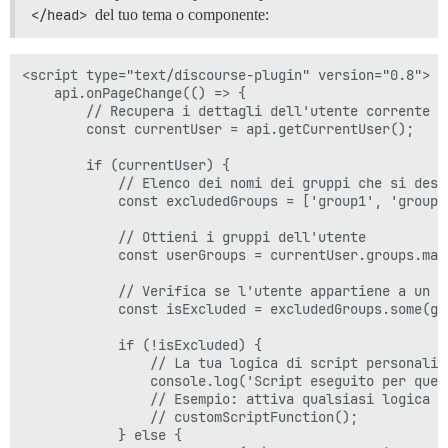
</head>
del tuo tema o componente:
<script type="text/discourse-plugin" version="0.8">

    api.onPageChange(() => {

        // Recupera i dettagli dell'utente corrente

        const currentUser = api.getCurrentUser();

        if (currentUser) {

            // Elenco dei nomi dei gruppi che si desi
            const excludedGroups = ['group1', 'group2'
            // Ottieni i gruppi dell'utente

            const userGroups = currentUser.groups.map
            // Verifica se l'utente appartiene a un gr
            const isExcluded = excludedGroups.some(gr
            if (!isExcluded) {

                // La tua logica di script personalizz
                console.log('Script eseguito per quest
                // Esempio: attiva qualsiasi logica p
                // customScriptFunction();

            } else {
