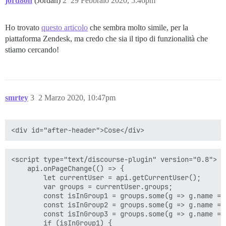
jord8on
(Jordan)
2
29 Febbraio 2020, 5:46pm
Ho trovato
questo articolo
che sembra molto simile, per la
piattaforma Zendesk, ma credo che sia il tipo di funzionalità che
stiamo cercando!
smrtey
3
2 Marzo 2020, 10:47pm
<script type="text/discourse-plugin" version="0.8">

    api.onPageChange(() => {

        let currentUser = api.getCurrentUser();

        var groups = currentUser.groups;

        const isInGroup1 = groups.some(g => g.name ===
        const isInGroup2 = groups.some(g => g.name ===
        const isInGroup3 = groups.some(g => g.name ===
        if (isInGroup1) { 
