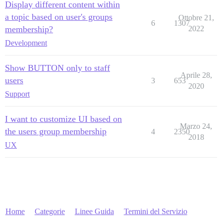
Display different content within
a topic based on user's groups
Ottobre 21,
6
1307
membership?
2022
Development
Show BUTTON only to staff
Aprile 28,
users
3
653
2020
Support
I want to customize UI based on
Marzo 24,
the users group membership
4
2350
2018
UX
Home
Categorie
Linee Guida
Termini del Servizio