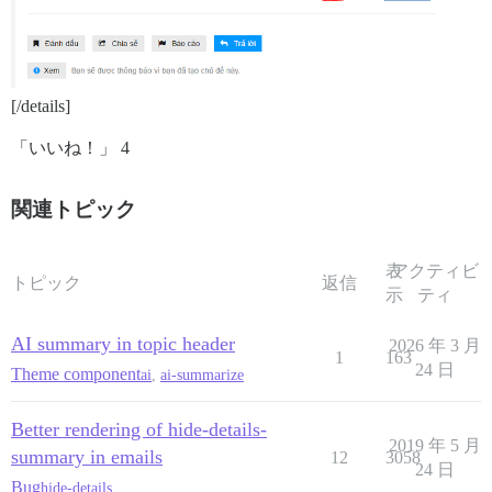
[/details]
「いいね！」 4
関連トピック
表
アクティビ
トピック
返信
示
ティ
AI summary in topic header
2026 年 3 月
1
163
24 日
Theme component
ai
,
ai-summarize
Better rendering of hide-details-
2019 年 5 月
summary in emails
12
3058
24 日
Bug
hide-details