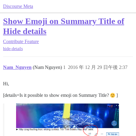
Discourse Meta
Show Emoji on Summary Title of
Hide details
Contribute
Feature
hide-details
Nam_Nguyen
(Nam Nguyen)
1
2016 年 12 月 29 日午後 2:37
Hi,
[details=Is it possible to show emoji on Summary Title?
]