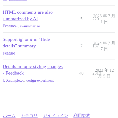
HTML comments are also
2026 年 7 月
summarized by AI
5
220
1 日
Feature
ai
,
ai-summarize
Support @ or # in "Hide
2024 年 7 月
details" summary
7
137
7 日
Feature
Details in topic styling changes
2023 年 12
- Feedback
40
2314
月 5 日
UX
completed
,
design-experiment
ホーム
カテゴリ
ガイドライン
利用規約