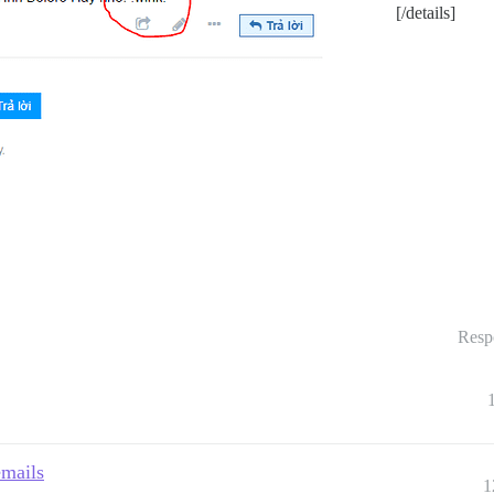
[/details]
Resp
emails
1