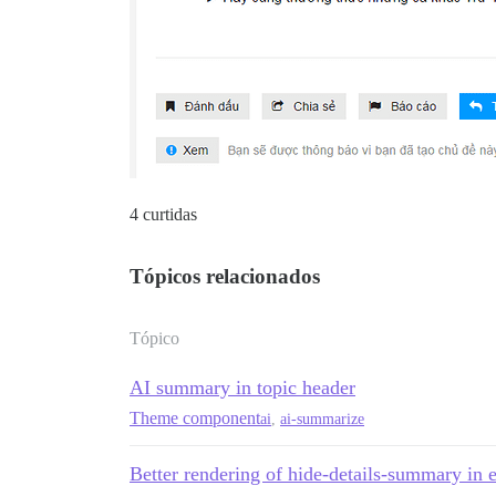
4 curtidas
Tópicos relacionados
Tópico
AI summary in topic header
Theme component
ai
,
ai-summarize
Better rendering of hide-details-summary in 