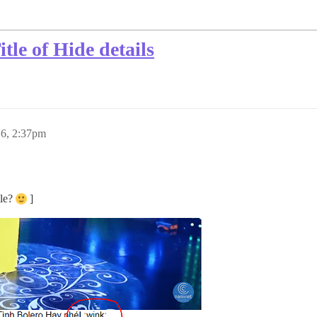
le of Hide details
6, 2:37pm
tle?
]