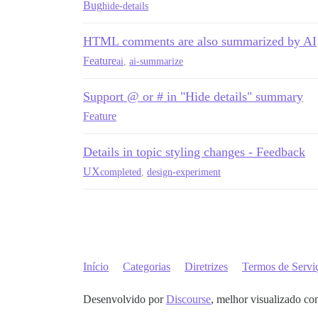
Bug
hide-details
HTML comments are also summarized by AI
Feature
ai
,
ai-summarize
Support @ or # in "Hide details" summary
Feature
Details in topic styling changes - Feedback
UX
completed
,
design-experiment
Início
Categorias
Diretrizes
Termos de Servi
Desenvolvido por
Discourse
, melhor visualizado co