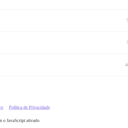
4
ço
Política de Privacidade
m o JavaScript ativado