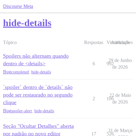
Discourse Meta
hide-details
Tópico
Respostas
Visualizações
Atividade
Spoilers não alternam quando
29 de Junho
dentro de <details>
6
992
de 2026
Bug
completed
,
hide-details
`spoiler` dentro de `details` não
pode ser restaurado no segundo
22 de Maio
2
106
clique
de 2026
Bug
spoiler-alert
,
hide-details
Seção "Ocultar Detalhes" aberta
31 de Março
por padrão no novo editor
17
526