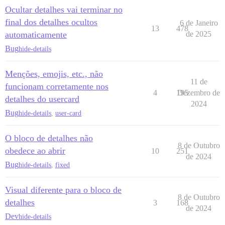
Ocultar detalhes vai terminar no
final dos detalhes ocultos
6 de Janeiro
13
478
automaticamente
de 2025
Bug
hide-details
Menções, emojis, etc., não
11 de
funcionam corretamente nos
4
195
Dezembro de
detalhes do usercard
2024
Bug
hide-details
,
user-card
O bloco de detalhes não
8 de Outubro
obedece ao abrir
10
251
de 2024
Bug
hide-details
,
fixed
Visual diferente para o bloco de
8 de Outubro
detalhes
3
168
de 2024
Dev
hide-details