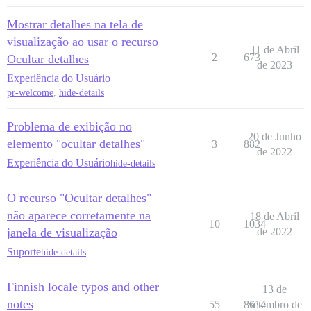
Mostrar detalhes na tela de
visualização ao usar o recurso
11 de Abril
2
673
Ocultar detalhes
de 2023
Experiência do Usuário
pr-welcome
,
hide-details
Problema de exibição no
20 de Junho
elemento "ocultar detalhes"
3
882
de 2022
Experiência do Usuário
hide-details
O recurso "Ocultar detalhes"
não aparece corretamente na
18 de Abril
10
1034
janela de visualização
de 2022
Suporte
hide-details
Finnish locale typos and other
13 de
notes
55
8614
Setembro de