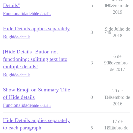
Details"
5
1903
Fevereiro de
2019
Funcionalidade
hide-details
Hide Details applies separately
9 de Julho de
3
749
2018
Bug
hide-details
[Hide Details] Button not
6 de
functioning: splitting text into
3
998
Novembro
multiple details!
de 2017
Bug
hide-details
Show Emoji on Summary Title
29 de
of Hide details
0
713
Dezembro de
2016
Funcionalidade
hide-details
Hide Details applies separately
17 de
to each paragraph
5
1212
Outubro de