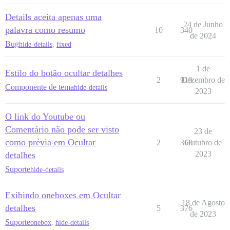
Details aceita apenas uma
24 de Junho
palavra como resumo
10
340
de 2024
Bug
hide-details
,
fixed
1 de
Estilo do botão ocultar detalhes
2
919
Dezembro de
Componente de tema
hide-details
2023
O link do Youtube ou
Comentário não pode ser visto
23 de
como prévia em Ocultar
2
360
Outubro de
2023
detalhes
Suporte
hide-details
Exibindo oneboxes em Ocultar
18 de Agosto
detalhes
5
376
de 2023
Suporte
onebox
,
hide-details