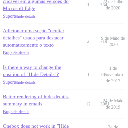
clicável em algumas versões do
22 de Julho
1
534
Microsoft Edge
de 2020
Suporte
hide-details
Adicionar uma seção "ocultar
detalhes" usada para destacar
9 de Maio de
2
719
automaticamente o texto
2020
Bug
hide-details
Is there a way to change the
1 de
position of "Hide Details"?
1
765
Novembro
de 2017
Suporte
hide-details
Better rendering of hide-details-
24 de Maio
summary in emails
12
3061
de 2019
Bug
hide-details
Onebox does not work in "Hide
24 de