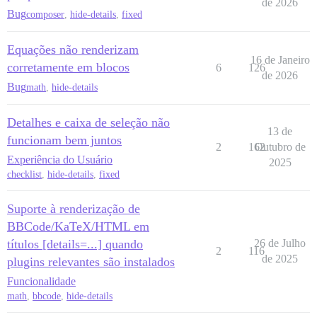
de 2026
Bug
composer
,
hide-details
,
fixed
Equações não renderizam
16 de Janeiro
corretamente em blocos
6
126
de 2026
Bug
math
,
hide-details
Detalhes e caixa de seleção não
13 de
funcionam bem juntos
2
162
Outubro de
Experiência do Usuário
2025
checklist
,
hide-details
,
fixed
Suporte à renderização de
BBCode/KaTeX/HTML em
títulos [details=...] quando
26 de Julho
2
116
de 2025
plugins relevantes são instalados
Funcionalidade
math
,
bbcode
,
hide-details