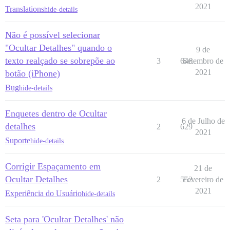
2021
Translations
hide-details
Não é possível selecionar
"Ocultar Detalhes" quando o
9 de
texto realçado se sobrepõe ao
3
646
Setembro de
2021
botão (iPhone)
Bug
hide-details
Enquetes dentro de Ocultar
6 de Julho de
detalhes
2
629
2021
Suporte
hide-details
Corrigir Espaçamento em
21 de
Ocultar Detalhes
2
552
Fevereiro de
2021
Experiência do Usuário
hide-details
Seta para 'Ocultar Detalhes' não