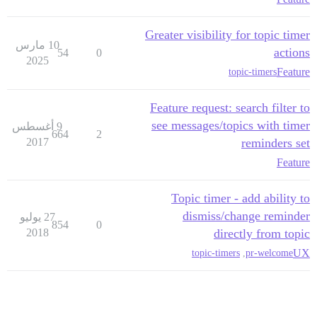
Greater visibility for topic timer
10 مارس
actions
54
0
2025
Feature
topic-timers
Feature request: search filter to
see messages/topics with timer
9 أغسطس
664
2
2017
reminders set
Feature
Topic timer - add ability to
dismiss/change reminder
27 يوليو
854
0
2018
directly from topic
UX
topic-timers
,
pr-welcome