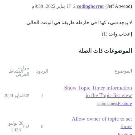
(Jeff Atwood)
codinghorror
2
17 يناير 2022، 9:38م
لا يوجد شيء كهذا في خارطة طريقنا في الوقت الحالي.
إعجاب واحد (1)
الموضوعات ذات الصلة
مرات
الموضوع
الردود
النشاط
العرض
Show Topic Timer information
in the Topic list view
1
12 مايو 2024
522
Feature
topic-timers
Allow owner of topic to set
28 يوليو
timer
162
8
2026
Feature