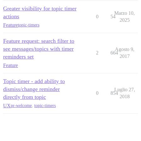
Greater visibility for topic timer
Marzo 10,
actions
0
54
2025
Feature
topic-timers
Feature request: search filter to
see messages/topics with timer
Agosto 9,
2
664
reminders set
2017
Feature
Topic timer - add ability to
dismiss/change reminder
Luglio 27,
0
854
directly from topic
2018
UX
pr-welcome
,
topic-timers