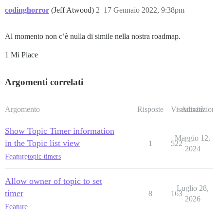
codinghorror
(Jeff Atwood)
2
17 Gennaio 2022, 9:38pm
Al momento non c’è nulla di simile nella nostra roadmap.
1 Mi Piace
Argomenti correlati
Argomento
Risposte
Visualizzazioni
Attività
Show Topic Timer information
Maggio 12,
in the Topic list view
1
522
2024
Feature
topic-timers
Allow owner of topic to set
Luglio 28,
timer
8
163
2026
Feature