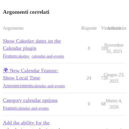
Argomenti correlati
Argomento
Risposte
Visualizzazioni
Attività
Show Cakeday dates on the
Novembre
Calendar plugin
0
320
10, 2023
Feature
cakeday
,
calendar-and-events
🌍 New Calendar Feature:
Giugno 23,
Show Local Time
24
726
2025
Announcements
calendar-and-events
Category calendar options
Marzo 4,
0
68
2026
Feature
calendar-and-events
Add the ability for the