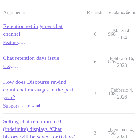
Argomento
Risposte
Visualizzazioni
Attività
Retention settings per chat
Marzo 4,
channel
6
968
2024
Feature
chat
Chat retention days issue
Febbraio 16,
6
876
2023
UX
chat
How does Discourse rewind
count chat messages in the past
Febbraio 4,
3
108
year?
2026
Support
chat
,
rewind
Setting chat retention to 0
(indefinite) displays ‘Chat
Gennaio 14,
3
738
history will be saved for 0 days’
2023