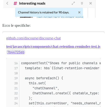
Ecco le specifiche:
github.com/discourse/discourse-chat
test/javascripts/components/chat-retention-reminder-test.js
7b44725eb
componentTest("Shows for public channels when
  template: hbs`{{chat-retention-reminder cha
  async beforeEach() {
    this.set(
      "chatChannel",
      ChatChannel.create({ chatable_type: "Ca
    );
    set(this.currentUser, "needs_channel_rete